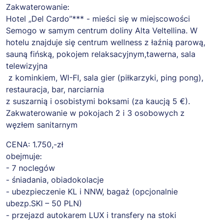
Zakwaterowanie:
Hotel „Del Cardo”*** - mieści się w miejscowości
Semogo w samym centrum doliny Alta Veltellina. W
hotelu znajduje się centrum wellness z łaźnią parową,
sauną fińską, pokojem relaksacyjnym,tawerna, sala
telewizyjna
z kominkiem, WI-FI, sala gier (piłkarzyki, ping pong),
restauracja, bar, narciarnia
z suszarnią i osobistymi boksami (za kaucją 5 €).
Zakwaterowanie w pokojach 2 i 3 osobowych z
węzłem sanitarnym
CENA: 1.750,-zł
obejmuje:
- 7 noclegów
- śniadania, obiadokolacje
- ubezpieczenie KL i NNW, bagaż (opcjonalnie
ubezp.SKI – 50 PLN)
- przejazd autokarem LUX i transfery na stoki