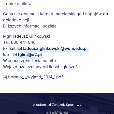
- opiekę pilota
Cena nie obejmuje karnetu narciarskiego i napojów do
obiadokolacji
Bliższych informacji udziela:
Mgr Tadeusz Glinkowski
Tel: 600 441 046
E-mail:
tadeusz.glinkowski@wum.edu.pl
lub
tglira@o2.pl
Wstępne zgłoszenia na cito.
Wyjazd uzależniony od ilości zgłoszeń!!
bormio_-_wyjazd_2014_1.pdf
Akademicki Związek Sportowy
KU AZS WUM