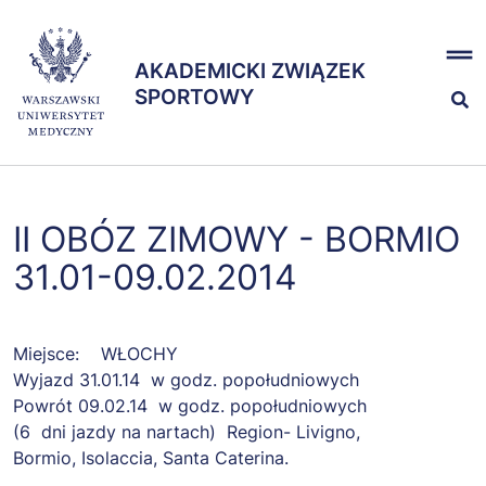
Przejdź
x
do
AKADEMICKI ZWIĄZEK
treści
AKADEMICKI ZWIĄZEK
SPORTOWY
SPORTOWY
Nasze sekcje
II OBÓZ ZIMOWY - BORMIO
Zespół
31.01-09.02.2014
Miejsce: WŁOCHY
Wyjazd 31.01.14 w godz. popołudniowych
Powrót 09.02.14 w godz. popołudniowych
(6 dni jazdy na nartach) Region- Livigno,
Bormio, Isolaccia, Santa Caterina.