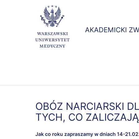
AKADEMICKI Z
Kolumna
Kolumna
Kol
Pielęgniarstwo
Prowadzone
Syl
1
1
2
badania
OBÓZ NARCIARSKI 
TYCH, CO ZALICZAJ
Jak co roku zapraszamy w dniach 14-21.02.2