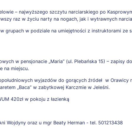
ielowie – najwyższego szczytu narciarskiego po Kasprowym 
szy raz w życiu narty na nogach, jak i wytrawnych narcia
w grupach w podziale na umiejętności z instruktorami ze 
ych w pensjonacie „Maria” (ul. Plebańska 15) – zapisy do
e na miejscu.
południowych wyjazdów do gorących źródeł w Orawicy na S
aretem „Baca” w zabytkowej Karczmie w Jeleśni.
WUM 420zł w pokoju z łazienką
 Ani Wojdyny oraz u mgr Beaty Herman - tel. 501213438