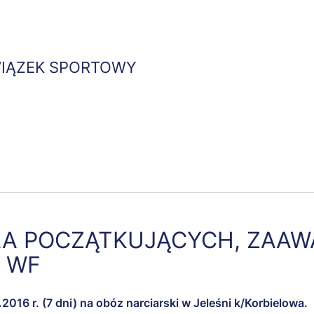
Przejdź
do
treści
WIĄZEK SPORTOWY
umna
Kolumna
Kolumna
abus
Publikacje
Współpraca
2
3
DLA POCZĄTKUJĄCYCH, ZAA
Ą WF
016 r. (7 dni) na obóz narciarski w Jeleśni k/Korbielowa.