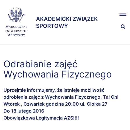
Przejdź
x
do
AKADEMICKI ZWIĄZEK
treści
AKADEMICKI ZWIĄZEK
SPORTOWY
SPORTOWY
Nasze sekcje
Odrabianie zajęć
Zespół
Wychowania Fizycznego
Uprzejmie informujemy, że istnieje możliwość
odrobienia zajęć z Wychowania Fizycznego. Tai Chi
Wtorek , Czwartek godzina 20.00 ul. Ciołka 27
Do 18 lutego 2016
Obowiązkowa Legitymacja AZS!!!!