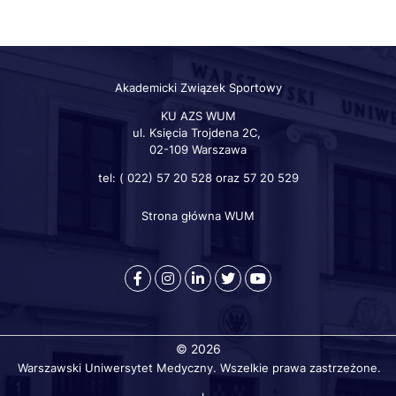
Akademicki Związek Sportowy
KU AZS WUM
ul. Księcia Trojdena 2C,
02-109 Warszawa
tel: ( 022) 57 20 528 oraz 57 20 529
Strona główna WUM
Szybkie
linki
otworzy
otworzy
otworzy
otworzy
otworzy
się
się
się
się
się
w
w
w
w
w
nowej
nowej
nowej
nowej
nowej
© 2026
karcie
karcie
karcie
karcie
karcie
Warszawski Uniwersytet Medyczny. Wszelkie prawa zastrzeżone.
przeglądarki
przeglądarki
przeglądarki
przeglądarki
przeglądarki