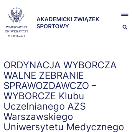
Przejdź
x
do
AKADEMICKI ZWIĄZEK
treści
AKADEMICKI ZWIĄZEK
SPORTOWY
SPORTOWY
Nasze sekcje
ORDYNACJA WYBORCZA
Zespół
WALNE ZEBRANIE
SPRAWOZDAWCZO –
WYBORCZE Klubu
Uczelnianego AZS
Warszawskiego
Uniwersytetu Medycznego