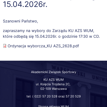
15.04.2026r.
Szanowni Państwo,
zapraszamy na wybory do Zarządu KU AZS WUM,
które odbędą się 15.04.2026r. o godzinie 17:30 w CD.
Ordynacja wyborcza_KU AZS_2628.pdf
Akademicki Związek Sportowy
KU AZS WUM
ul. Księcia Trojdena 2C,
02-109 Warszawa
tel: ( 022) 57 20 528 oraz 57 20 529
Strona główna WUM