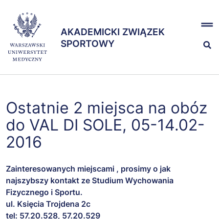
Przejdź
x
do
AKADEMICKI ZWIĄZEK
treści
AKADEMICKI ZWIĄZEK
SPORTOWY
SPORTOWY
Nasze sekcje
Ostatnie 2 miejsca na obóz
Zespół
do VAL DI SOLE, 05-14.02-
2016
Zainteresowanych miejscami , prosimy o jak
najszybszy kontakt ze Studium Wychowania
Fizycznego i Sportu.
ul. Księcia Trojdena 2c
tel: 57.20.528, 57.20.529