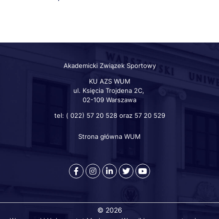
Akademicki Związek Sportowy
KU AZS WUM
ul. Księcia Trojdena 2C,
02-109 Warszawa
tel: ( 022) 57 20 528 oraz 57 20 529
Strona główna WUM
Szybkie
linki
otworzy
otworzy
otworzy
otworzy
otworzy
się
się
się
się
się
w
w
w
w
w
nowej
nowej
nowej
nowej
nowej
© 2026