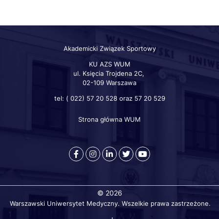
Akademicki Związek Sportowy
KU AZS WUM
ul. Księcia Trojdena 2C,
02-109 Warszawa
tel: ( 022) 57 20 528 oraz 57 20 529
Strona główna WUM
Szybkie
linki
otworzy
otworzy
otworzy
otworzy
otworzy
się
się
się
się
się
w
w
w
w
w
nowej
nowej
nowej
nowej
nowej
© 2026
karcie
karcie
karcie
karcie
karcie
Warszawski Uniwersytet Medyczny. Wszelkie prawa zastrzeżone.
przeglądarki
przeglądarki
przeglądarki
przeglądarki
przeglądarki