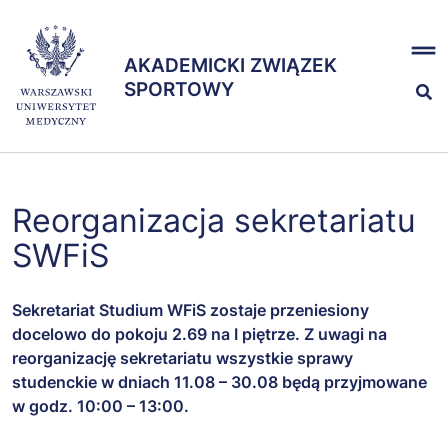
Przejdź
x
do
AKADEMICKI ZWIĄZEK
treści
AKADEMICKI ZWIĄZEK
SPORTOWY
SPORTOWY
Nasze sekcje
Reorganizacja sekretariatu
Zespół
SWFiS
Sekretariat Studium WFiS zostaje przeniesiony
docelowo do pokoju 2.69 na I piętrze. Z uwagi na
reorganizację sekretariatu wszystkie sprawy
studenckie w dniach 11.08 – 30.08 będą przyjmowane
w godz. 10:00 – 13:00.