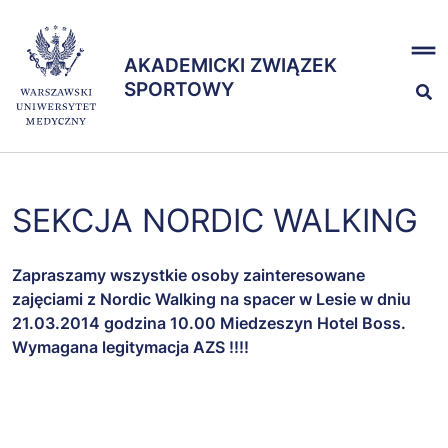
Przejdź
x
do
AKADEMICKI ZWIĄZEK
treści
AKADEMICKI ZWIĄZEK
SPORTOWY
SPORTOWY
Nasze sekcje
SEKCJA NORDIC WALKING
Zespół
Zapraszamy wszystkie osoby zainteresowane
zajęciami z Nordic Walking na spacer w Lesie w dniu
21.03.2014 godzina 10.00 Miedzeszyn Hotel Boss.
Wymagana legitymacja AZS !!!!