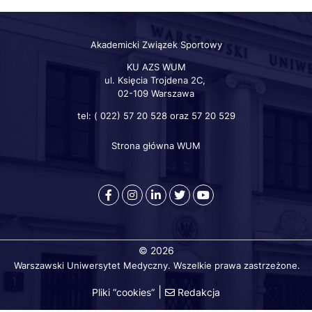
Akademicki Związek Sportowy
KU AZS WUM
ul. Księcia Trojdena 2C,
02-109 Warszawa
tel: ( 022) 57 20 528 oraz 57 20 529
Strona główna WUM
Szybkie
linki
otworzy
otworzy
otworzy
otworzy
otworzy
się
się
się
się
się
w
w
w
w
w
nowej
nowej
nowej
nowej
nowej
© 2026
karcie
karcie
karcie
karcie
karcie
Warszawski Uniwersytet Medyczny. Wszelkie prawa zastrzeżone.
przeglądarki
przeglądarki
przeglądarki
przeglądarki
przeglądarki
|
Pliki “cookies”
Redakcja