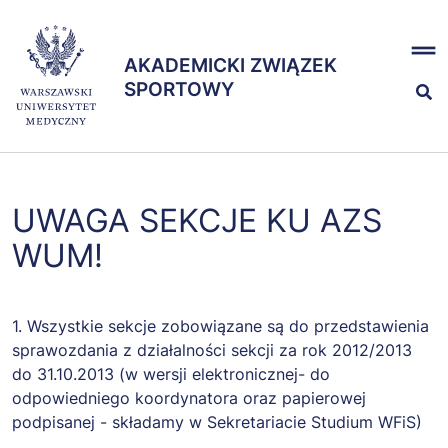
Przejdź
x
do
AKADEMICKI ZWIĄZEK
treści
AKADEMICKI ZWIĄZEK
SPORTOWY
SPORTOWY
Nasze sekcje
UWAGA SEKCJE KU AZS
Zespół
WUM!
1. Wszystkie sekcje zobowiązane są do przedstawienia
sprawozdania z działalności sekcji za rok 2012/2013
do 31.10.2013 (w wersji elektronicznej- do
odpowiedniego koordynatora oraz papierowej
podpisanej - składamy w Sekretariacie Studium WFiS)