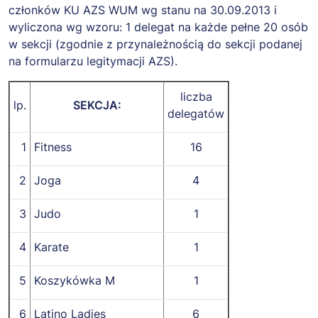
członków KU AZS WUM wg stanu na 30.09.2013 i
wyliczona wg wzoru: 1 delegat na każde pełne 20 osób
w sekcji (zgodnie z przynależnością do sekcji podanej
na formularzu legitymacji AZS).
liczba
lp.
SEKCJA:
delegatów
1
Fitness
16
2
Joga
4
3
Judo
1
4
Karate
1
5
Koszykówka M
1
6
Latino Ladies
6