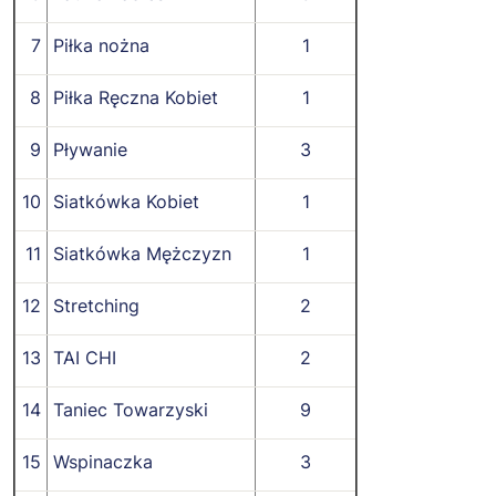
7
Piłka nożna
1
8
Piłka Ręczna Kobiet
1
9
Pływanie
3
10
Siatkówka Kobiet
1
11
Siatkówka Mężczyzn
1
12
Stretching
2
13
TAI CHI
2
14
Taniec Towarzyski
9
15
Wspinaczka
3