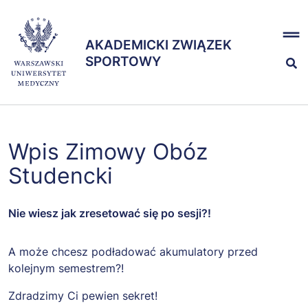
Przejdź
x
do
AKADEMICKI ZWIĄZEK
treści
AKADEMICKI ZWIĄZEK
SPORTOWY
SPORTOWY
Nasze sekcje
Wpis Zimowy Obóz
Zespół
Studencki
Nie wiesz jak zresetować się po sesji?!
A może chcesz podładować akumulatory przed
kolejnym semestrem?!
Zdradzimy Ci pewien sekret!