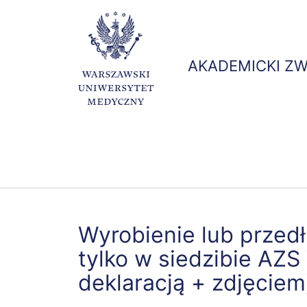
AKADEMICKI Z
Kolumna
Kolumna
Kol
Pielęgniarstwo
Prowadzone
Syl
1
1
2
badania
Wyrobienie lub przedł
tylko w siedzibie AZS
deklaracją + zdjęciem