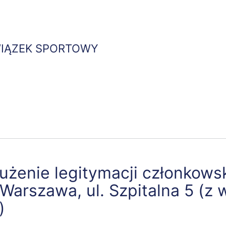
Przejdź
do
treści
WIĄZEK SPORTOWY
umna
Kolumna
Kolumna
abus
Publikacje
Współpraca
2
3
użenie legitymacji członkows
 Warszawa, ul. Szpitalna 5 (
)