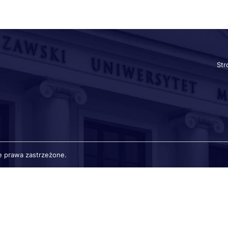
St
Sz
lin
e prawa zastrzeżone.