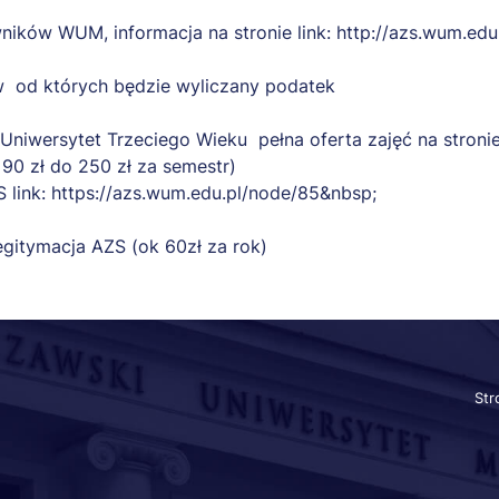
ników WUM, informacja na stronie link:
http://azs.wum.edu.
w od których będzie wyliczany podatek
Uniwersytet Trzeciego Wieku pełna oferta zajęć na stron
d 90 zł do 250 zł za semestr)
 link:
https://azs.wum.edu.pl/node/85&nbsp
;
egitymacja AZS (ok 60zł za rok)
St
Sz
lin