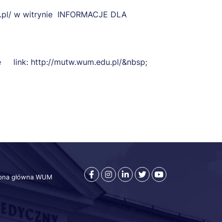
pl/
w witrynie INFORMACJE DLA
ie link:
http://mutw.wum.edu.pl/&nbsp
;
otworzy
otworzy
otworzy
otworzy
otworzy
rona główna WUM
ybkie
się
się
się
się
się
ki
w
w
w
w
w
nowej
nowej
nowej
nowej
nowej