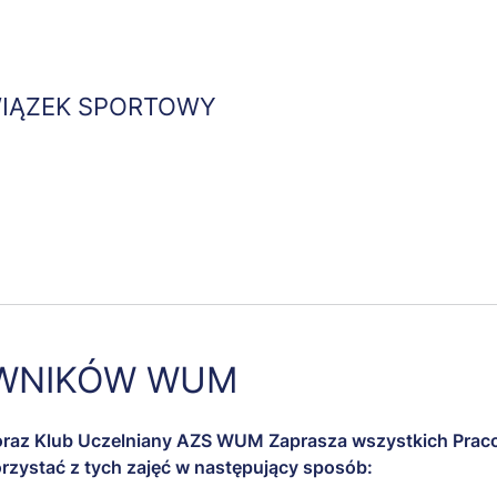
Przejdź
do
treści
WIĄZEK SPORTOWY
umna
Kolumna
Kolumna
abus
Publikacje
Współpraca
2
3
OWNIKÓW WUM
oraz Klub Uczelniany AZS WUM Zaprasza wszystkich Praco
zystać z tych zajęć w następujący sposób: