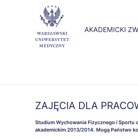
AKADEMICKI Z
Kolumna
Kolumna
Kol
Pielęgniarstwo
Prowadzone
Syl
1
1
2
badania
ZAJĘCIA DLA PRAC
Studium Wychowania Fizycznego i Sportu 
akademickim 2013/2014. Mogą Państwo kor