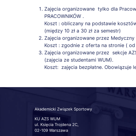
Zajęcia organizowane tylko dla Pracow
PRACOWNIKÓW .
Koszt : obliczany na podstawie kosztó
(między 10 zł a 30 zł za semestr)
Zajęcia organizowane przez Medyczny 
Koszt : zgodnie z oferta na stronie ( o
Zajęcia organizowane przez sekcje AZS
(zajęcia ze studentami WUM).
Koszt: zajęcia bezpłatne. Obowiązuje l
Akademicki Związek Sportowy
KU AZS WUM
ul. Księcia Trojdena 2C,
02-109 Warszawa