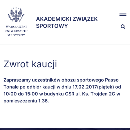
Przejdź
x
do
AKADEMICKI ZWIĄZEK
treści
AKADEMICKI ZWIĄZEK
SPORTOWY
SPORTOWY
Nasze sekcje
Zwrot kaucji
Zespół
Zapraszamy uczestników obozu sportowego Passo
Tonale po odbiór kaucji w dniu 17.02.2017(piątek) od
10:00 do 15:00 w budynku CSR ul. Ks. Trojden 2C w
pomieszczeniu 1.36.