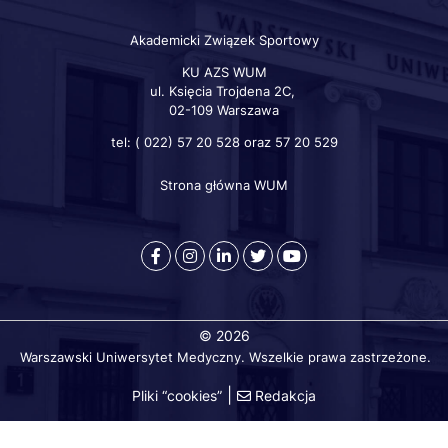
Akademicki Związek Sportowy
KU AZS WUM
ul. Księcia Trojdena 2C,
02-109 Warszawa
tel: ( 022) 57 20 528 oraz 57 20 529
Strona główna WUM
Szybkie
linki
otworzy
otworzy
otworzy
otworzy
otworzy
się
się
się
się
się
w
w
w
w
w
nowej
nowej
nowej
nowej
nowej
© 2026
karcie
karcie
karcie
karcie
karcie
Warszawski Uniwersytet Medyczny. Wszelkie prawa zastrzeżone.
przeglądarki
przeglądarki
przeglądarki
przeglądarki
przeglądarki
|
Pliki “cookies”
Redakcja