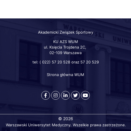
Akademicki Związek Sportowy
KU AZS WUM
ul. Księcia Trojdena 2C,
02-109 Warszawa
tel: ( 022) 57 20 528 oraz 57 20 529
Strona główna WUM
Szybkie
linki
otworzy
otworzy
otworzy
otworzy
otworzy
się
się
się
się
się
w
w
w
w
w
nowej
nowej
nowej
nowej
nowej
© 2026
karcie
karcie
karcie
karcie
karcie
Warszawski Uniwersytet Medyczny. Wszelkie prawa zastrzeżone.