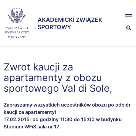
Przejdź
x
do
AKADEMICKI ZWIĄZEK
treści
AKADEMICKI ZWIĄZEK
SPORTOWY
SPORTOWY
Nasze sekcje
Zwrot kaucji za
Zespół
apartamenty z obozu
sportowego Val di Sole,
Zapraszamy wszystkich uczestników obozu po odbiór
kaucji za apartamenty!
17.02.2015r od godziny 11:30 do 15:00 w budynku
Studium WFiS sala nr 17.