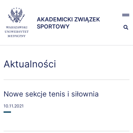
Przejdź
x
do
AKADEMICKI ZWIĄZEK
treści
AKADEMICKI ZWIĄZEK
SPORTOWY
SPORTOWY
Nasze sekcje
Aktualności
Zespół
Nowe sekcje tenis i siłownia
10.11.2021