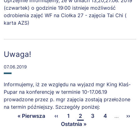
Uprzejmie informujemy, że w dniach 13,20,27.06. 2019
(czwartek) o godzinie 19:00 istnieje możliwość
odrobienia zajęć WF na Ciołka 27 - zajęcia Tai Chi (
karta AZS)
Uwaga!
07.06.2019
Informujemy, iż ze względu na wyjazd mgr King Klaś-
Pupar na konferencję w terminie 10-17.06.19
prowadzone przez p. mgr zajęcia zostają przełożone
na termin późniejszy. Szczegóły poniżej:
Pierwsza
« Pierwsza
Poprzednia
‹‹
Page
1
Page
2
Page
3
Page
4
…
Nast
››
Stronicowanie
strona
strona
Ostatnia
Ostatnia »
stron
strona